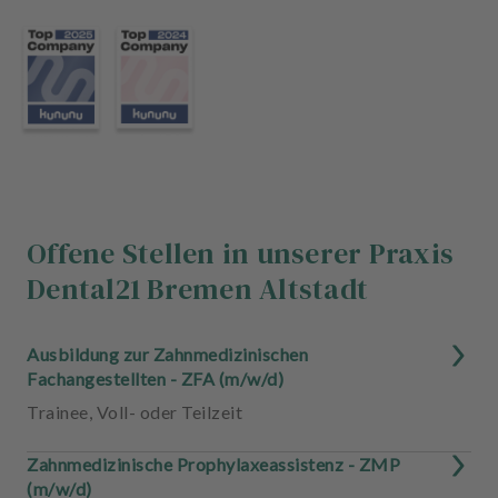
u
s
s
t
a
t
t
u
n
g
Offene Stellen in unserer Praxis
Dental21 Bremen Altstadt
Ausbildung zur Zahnmedizinischen
Fachangestellten - ZFA (m/w/d)
Trainee
,
Voll- oder Teilzeit
Zahnmedizinische Prophylaxeassistenz - ZMP
(m/w/d)