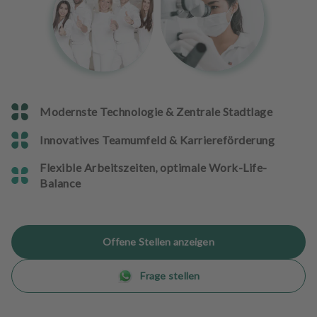
n
d
l
u
n
g
e
Modernste Technologie & Zentrale Stadtlage
n
Innovatives Teamumfeld & Karriereförderung
T
e
Flexible Arbeitszeiten, optimale Work-Life-
a
Balance
m
J
Offene Stellen anzeigen
o
b
Frage stellen
s
A